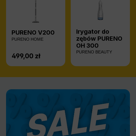
Irygator do
PURENO V200
zębów PURENO
PURENO HOME
OH 300
PURENO BEAUTY
499,00 zł
Cena regularna: