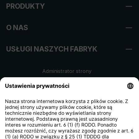
PRODUKTY
O NAS
USŁUGI NASZYCH FABRYK
Administrator strony
Regulamin sklepu internetowego
Klauzula informacyjna dla
kontrahentów
Klauzula informacyjna strony
internetowej
Strategia podatkowa
System zgłaszania nieprawidłowości