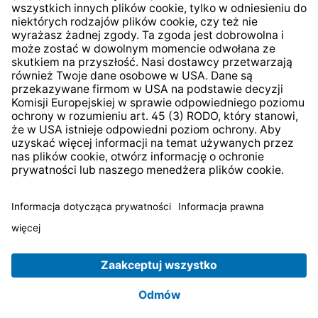
* Wszystkie ceny zawierają podatek VAT plus
koszty
wysyłki
i ewentualne koszty dostawy, jeśli nie określono
inaczej.
© 2026 TechniSat Digital GmbH
TechniSat jest firmą należącą do Fundacji
LEPPER Stiftung
e.S.
.