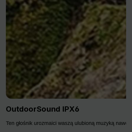
OutdoorSound IPX6
Ten głośnik urozmaici waszą ulubioną muzyką nawet