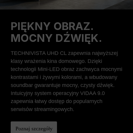
PIĘKNY OBRAZ.
Previous
Ne
MOCNY DŹWIĘK.
TECHNIVISTA UHD CL zapewnia najwyższej
klasy wrażenia kina domowego. Dzięki
technologii Mini-LED obraz zachwyca mocnymi
kontrastami i żywymi kolorami, a wbudowany
soundbar gwarantuje mocny, czysty dźwięk.
Intuicyjny system operacyjny VIDAA 9.0
zapewnia łatwy dostęp do popularnych
serwisów streamingowych.
Poznaj szczegóły