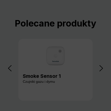
Pomiń galerię produktów
Polecane produkty
Smoke Sensor 1
Ga
Czujniki gazu i dymu
Czuj