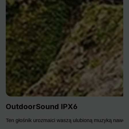
OutdoorSound IPX6
Ten głośnik urozmaici waszą ulubioną muzyką nawet