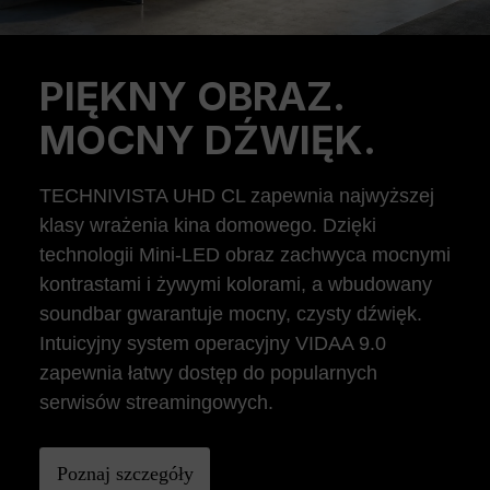
PIĘKNY OBRAZ.
Previous
Ne
MOCNY DŹWIĘK.
TECHNIVISTA UHD CL zapewnia najwyższej
klasy wrażenia kina domowego. Dzięki
technologii Mini-LED obraz zachwyca mocnymi
kontrastami i żywymi kolorami, a wbudowany
soundbar gwarantuje mocny, czysty dźwięk.
Intuicyjny system operacyjny VIDAA 9.0
zapewnia łatwy dostęp do popularnych
serwisów streamingowych.
Poznaj szczegóły