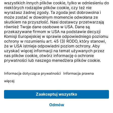
* Wszystkie ceny zawierają podatek VAT plus
koszty
wysyłki
i ewentualne koszty dostawy, jeśli nie określono
inaczej.
© 2026 TechniSat Digital GmbH
TechniSat jest firmą należącą do Fundacji
LEPPER Stiftung
e.S.
.