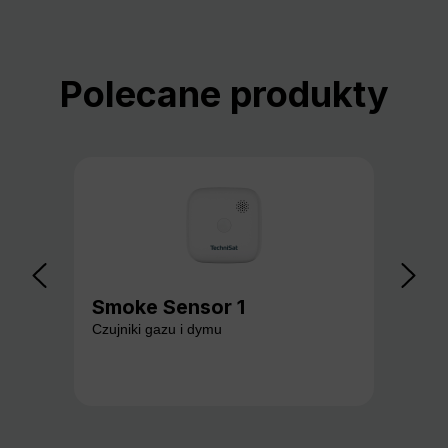
Pomiń galerię produktów
Polecane produkty
Smoke Sensor 1
Ga
Czujniki gazu i dymu
Czuj