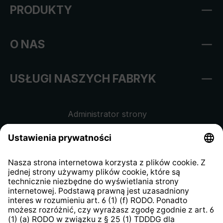
PRODUKTY
O NAS
USŁUGI NASZYCH FABRYK
Administrator strony
Regulamin sklepu internetowego
Klauzula informacyjna dla
kontrahentów
Klauzula informacyjna strony
internetowej
Strategia podatkowa
System zgłaszania nieprawidłowości