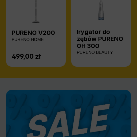
Irygator do
PURENO V200
zębów PURENO
PURENO HOME
OH 300
PURENO BEAUTY
499,00 zł
Cena regularna: