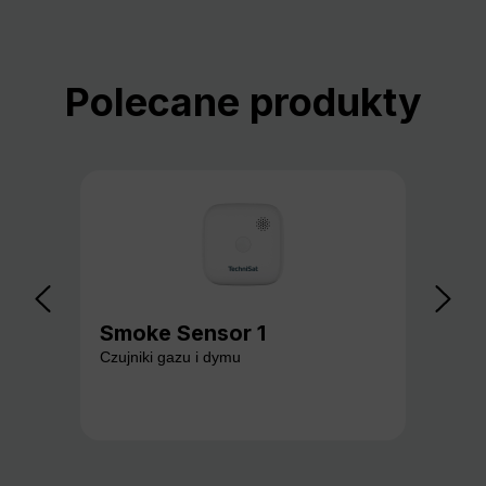
Pomiń galerię produktów
Polecane produkty
Smoke Sensor 1
Ga
Czujniki gazu i dymu
Czuj