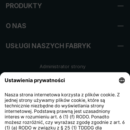
PRODUKTY
O NAS
USŁUGI NASZYCH FABRYK
Administrator strony
Regulamin sklepu internetowego
Klauzula informacyjna dla
kontrahentów
Klauzula informacyjna strony
internetowej
Strategia podatkowa
System zgłaszania nieprawidłowości