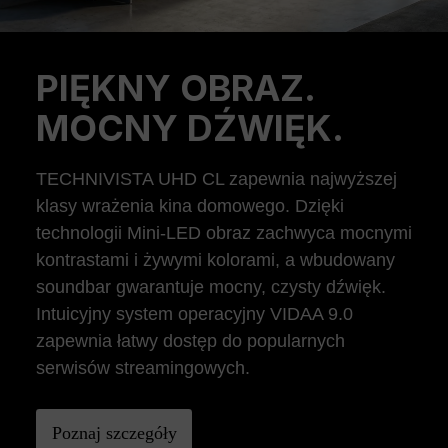
PIĘKNY OBRAZ.
Previous
Ne
MOCNY DŹWIĘK.
TECHNIVISTA UHD CL zapewnia najwyższej
klasy wrażenia kina domowego. Dzięki
technologii Mini-LED obraz zachwyca mocnymi
kontrastami i żywymi kolorami, a wbudowany
soundbar gwarantuje mocny, czysty dźwięk.
Intuicyjny system operacyjny VIDAA 9.0
zapewnia łatwy dostęp do popularnych
serwisów streamingowych.
Poznaj szczegóły