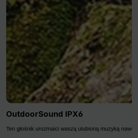
OutdoorSound IPX6
Ten głośnik urozmaici waszą ulubioną muzyką nawet