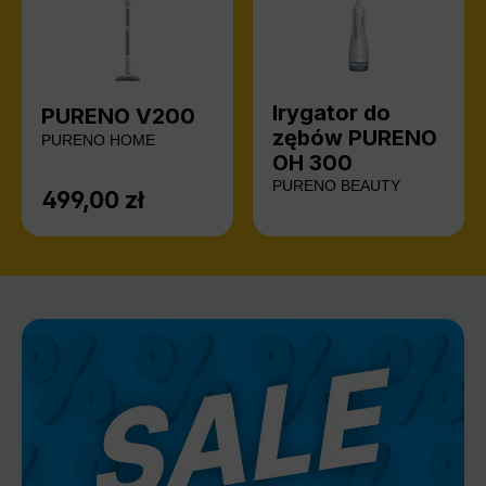
Irygator do
PURENO V200
zębów PURENO
PURENO HOME
OH 300
PURENO BEAUTY
499,00 zł
Cena regularna: