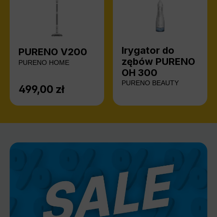
Irygator do
PURENO V200
zębów PURENO
PURENO HOME
OH 300
PURENO BEAUTY
499,00 zł
Cena regularna: