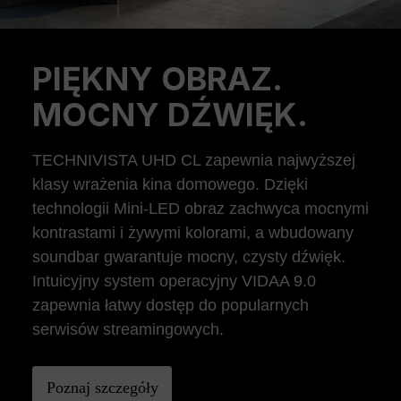
PIĘKNY OBRAZ.
Previous
Ne
MOCNY DŹWIĘK.
TECHNIVISTA UHD CL zapewnia najwyższej
klasy wrażenia kina domowego. Dzięki
technologii Mini-LED obraz zachwyca mocnymi
kontrastami i żywymi kolorami, a wbudowany
soundbar gwarantuje mocny, czysty dźwięk.
Intuicyjny system operacyjny VIDAA 9.0
zapewnia łatwy dostęp do popularnych
serwisów streamingowych.
Poznaj szczegóły