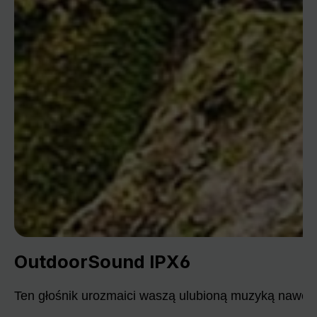
OutdoorSound IPX6
Ten głośnik urozmaici waszą ulubioną muzyką nawet