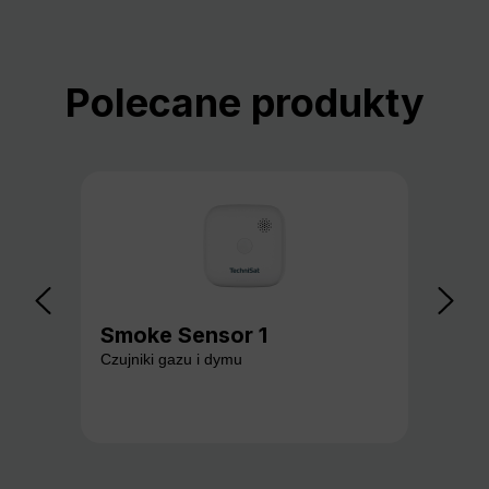
Pomiń galerię produktów
Polecane produkty
Smoke Sensor 1
Ga
Czujniki gazu i dymu
Czuj