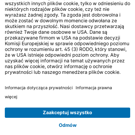
* Wszystkie ceny zawierają podatek VAT plus
koszty
wysyłki
i ewentualne koszty dostawy, jeśli nie określono
inaczej.
© 2026 TechniSat Digital GmbH
TechniSat jest firmą należącą do Fundacji
LEPPER Stiftung
e.S.
.