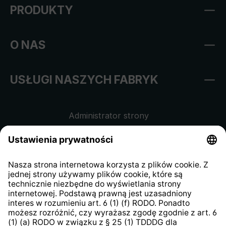
PRODUKTY
O NAS
USŁUGI NASZYCH FABRYK
Administrator strony
Regulamin sklepu internetowego
Klauzula informacyjna dla
kontrahentów
Klauzula informacyjna strony
internetowej
Strategia podatkowa
System zgłaszania nieprawidłowości