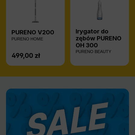
Irygator do
PURENO V200
zębów PURENO
PURENO HOME
OH 300
PURENO BEAUTY
499,00 zł
Cena regularna: