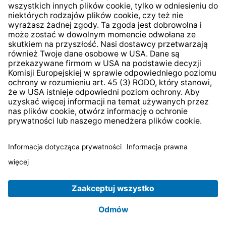
* Wszystkie ceny zawierają podatek VAT plus
koszty
wysyłki
i ewentualne koszty dostawy, jeśli nie określono
inaczej.
© 2026 TechniSat Digital GmbH
TechniSat jest firmą należącą do Fundacji
LEPPER Stiftung
e.S.
.