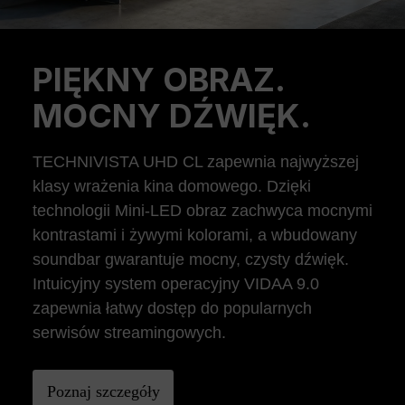
PIĘKNY OBRAZ.
Previous
Ne
MOCNY DŹWIĘK.
TECHNIVISTA UHD CL zapewnia najwyższej
klasy wrażenia kina domowego. Dzięki
technologii Mini-LED obraz zachwyca mocnymi
kontrastami i żywymi kolorami, a wbudowany
soundbar gwarantuje mocny, czysty dźwięk.
Intuicyjny system operacyjny VIDAA 9.0
zapewnia łatwy dostęp do popularnych
serwisów streamingowych.
Poznaj szczegóły