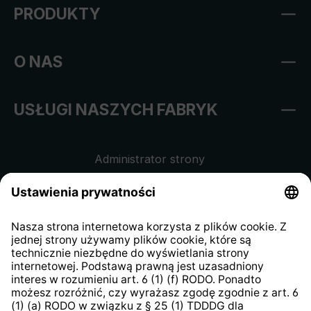
PRODUKTY
O NAS
USŁUGI NASZYCH FABRYK
Administrator strony
Regulamin sklepu internetowego
Klauzula informacyjna dla
kontrahentów
Klauzula informacyjna strony
internetowej
Strategia podatkowa
System zgłaszania nieprawidłowości