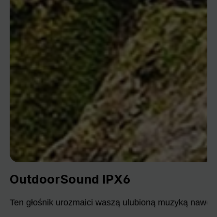
OutdoorSound IPX6
Ten głośnik urozmaici waszą ulubioną muzyką nawet