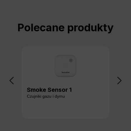
Pomiń galerię produktów
Polecane produkty
Smoke Sensor 1
Ga
Czujniki gazu i dymu
Czuj