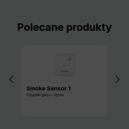
Pomiń galerię produktów
Polecane produkty
Smoke Sensor 1
Ga
Czujniki gazu i dymu
Czuj