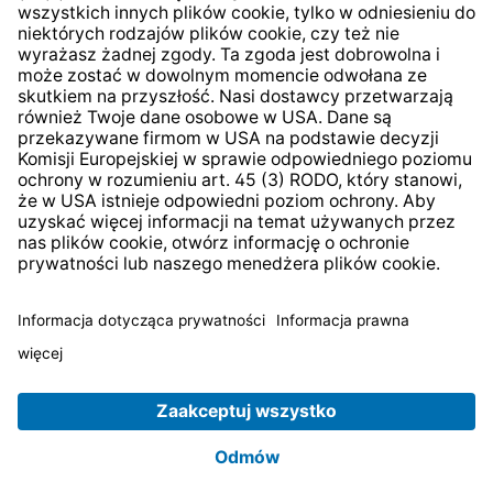
* Wszystkie ceny zawierają podatek VAT plus
koszty
wysyłki
i ewentualne koszty dostawy, jeśli nie określono
inaczej.
© 2026 TechniSat Digital GmbH
TechniSat jest firmą należącą do Fundacji
LEPPER Stiftung
e.S.
.