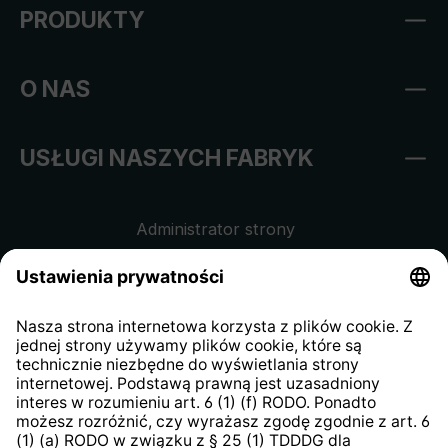
PRODUKTY
O NAS
USŁUGI NASZYCH FABRYK
Administrator strony
Regulamin sklepu internetowego
Klauzula informacyjna dla
kontrahentów
Klauzula informacyjna strony
internetowej
Strategia podatkowa
System zgłaszania nieprawidłowości