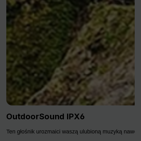
OutdoorSound IPX6
Ten głośnik urozmaici waszą ulubioną muzyką nawet