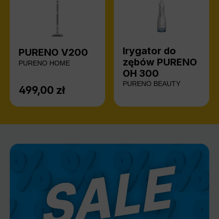
Irygator do
PURENO V200
zębów PURENO
PURENO HOME
OH 300
PURENO BEAUTY
499,00 zł
Cena regularna: