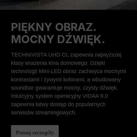
PIĘKNY OBRAZ.
Previous
Ne
MOCNY DŹWIĘK.
TECHNIVISTA UHD CL zapewnia najwyższej
klasy wrażenia kina domowego. Dzięki
technologii Mini-LED obraz zachwyca mocnymi
kontrastami i żywymi kolorami, a wbudowany
soundbar gwarantuje mocny, czysty dźwięk.
Intuicyjny system operacyjny VIDAA 9.0
zapewnia łatwy dostęp do popularnych
serwisów streamingowych.
Poznaj szczegóły